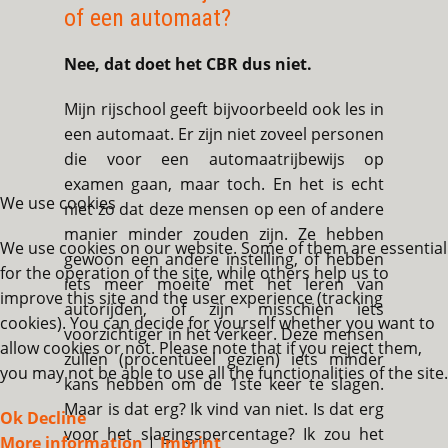
of een automaat?
Nee, dat doet het CBR dus niet.
Mijn rijschool geeft bijvoorbeeld ook les in
een automaat. Er zijn niet zoveel personen
die voor een automaatrijbewijs op
examen gaan, maar toch. En het is echt
We use cookies
niet zo dat deze mensen op een of andere
manier minder zouden zijn. Ze hebben
We use cookies on our website. Some of them are essential
gewoon een andere instelling, of hebben
for the operation of the site, while others help us to
iets meer moeite met het leren van
improve this site and the user experience (tracking
autorijden, of zijn misschien iets
cookies). You can decide for yourself whether you want to
voorzichtiger in het verkeer. Deze mensen
allow cookies or not. Please note that if you reject them,
zullen (procentueel gezien) iets minder
you may not be able to use all the functionalities of the site.
kans hebben om de 1ste keer te slagen.
Maar is dat erg? Ik vind van niet. Is dat erg
Ok
Decline
voor het slagingspercentage? Ik zou het
More information
|
Imprint