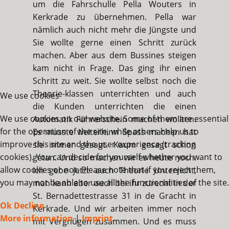
um die Fahrschulle Pella Wouters in
Kerkrade zu übernehmen. Pella war
nämlich auch nicht mehr die Jüngste und
Sie wollte gerne einen Schritt zurück
machen. Aber aus dem Bussines steigen
kam nicht in Frage. Das ging ihr einen
Schritt zu weit. Sie wollte selbst noch die
Theorie-klassen unterrichten und auch
We use cookies
die Kunden unterrichten die einen
We use cookies on our website. Some of them are essential
Automatik Führerschein machen wollten.
for the operation of the site, while others help us to
Es musste weiterhinn Spass machen hat
improve this site and the user experience (tracking
sie immer gesagt. Kaum gesagt schon
cookies). You can decide for yourself whether you want to
getan. Und so machen wir es heute noch.
allow cookies or not. Please note that if you reject them,
Ich gebe jetzt auch Theorie Unterricht,
you may not be able to use all the functionalities of the site.
man kann aber auch bei ihr zurecht in der
St. Bernadettestrasse 31 in de Gracht in
Ok
Decline
Kerkrade. Und wir arbeiten immer noch
More information
|
Imprint
mit Vergnügen zusammen. Und es muss