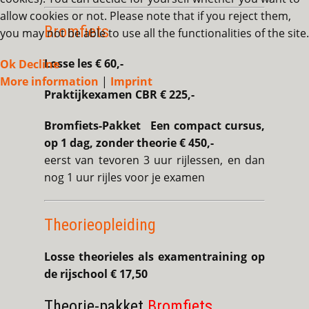
allow cookies or not. Please note that if you reject them,
Bromfiets
you may not be able to use all the functionalities of the site.
Losse les € 60,-
Ok
Decline
More information
|
Imprint
Praktijkexamen CBR € 225,-
Bromfiets-Pakket Een compact cursus,
op 1 dag, zonder theorie
€ 450,-
eerst van tevoren 3 uur rijlessen, en dan
nog 1 uur rijles voor je examen
Theorieopleiding
Losse theorieles als examentraining op
de rijschool € 17,50
Theorie-pakket
Bromfiets