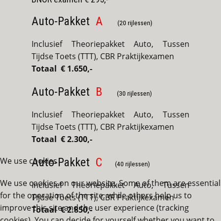
Auto-Pakket
A
(20 rijlessen)
Inclusief Theoriepakket Auto, Tussen
Tijdse Toets (TTT), CBR Praktijkexamen
Totaal € 1.650,-
Auto-Pakket
B
(30 rijlessen)
Inclusief Theoriepakket Auto, Tussen
Tijdse Toets (TTT), CBR Praktijkexamen
Totaal € 2.300,-
We use cookies
Auto-Pakket
C
(40 rijlessen)
We use cookies on our website. Some of them are essential
Inclusief Theoriepakket Auto, Tussen
for the operation of the site, while others help us to
Tijdse Toets (TTT), CBR Praktijkexamen
improve this site and the user experience (tracking
Totaal € 2.850,-
cookies). You can decide for yourself whether you want to