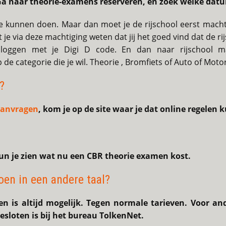
 Ga naar theorie-examens reserveren, en zoek welke datu
je kunnen doen. Maar dan moet je de rijschool eerst mach
t je via deze machtiging weten dat jij het goed vind dat de ri
loggen met je Digi D code. En dan naar rijschool 
op de categorie die je wil. Theorie , Bromfiets of Auto of Motor
?
aanvragen
, kom je op de site waar je dat online regelen k
un je zien wat nu een CBR theorie examen kost.
oen in een andere taal?
n is altijd mogelijk. Tegen normale tarieven. Voor an
esloten is bij het bureau TolkenNet.