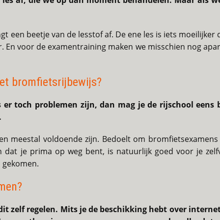
de les af, die we op dan moment behandelen. Maar als 
 een beetje van de lesstof af. De ene les is iets moeilijker
ger. En voor de examentraining maken we misschien nog apar
et bromfietsrijbewijs?
 er toch problemen zijn, dan mag je de rijschool eens 
.
sen meestal voldoende zijn. Bedoelt om bromfietsexamens t
n dat je prima op weg bent, is natuurlijk goed voor je zel
en gekomen.
amen?
it zelf regelen. Mits je de beschikking hebt over interne