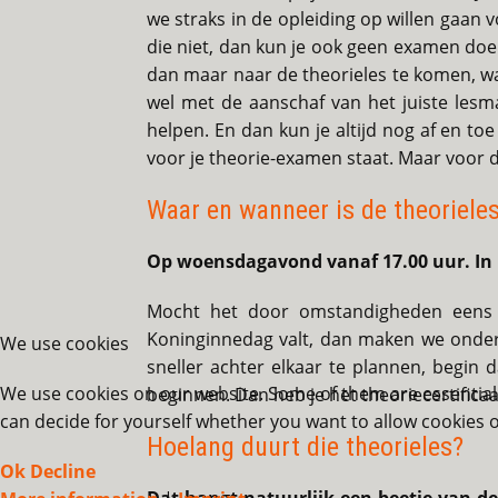
we straks in de opleiding op willen gaan vo
die niet, dan kun je ook geen examen doen. 
dan maar naar de theorieles te komen, wan
wel met de aanschaf van het juiste lesma
helpen. En dan kun je altijd nog af en to
voor je theorie-examen staat. Maar voor die
Waar en wanneer is de theoriele
Op woensdagavond vanaf 17.00 uur. In m
Mocht het door omstandigheden eens 
Koninginnedag valt, dan maken we onderl
We use cookies
sneller achter elkaar te plannen, begin 
We use cookies on our website. Some of them are essential f
beginnen. Dan heb je het theoriecertifica
can decide for yourself whether you want to allow cookies or 
Hoelang duurt die theorieles?
Ok
Decline