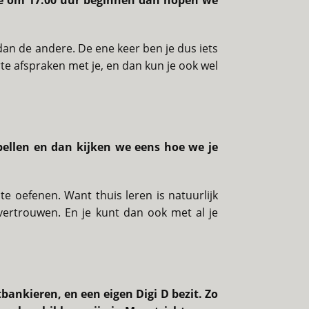
we om 17.00 uur beginnen dan hopen we
 dan de andere. De ene keer ben je dus iets
te afspraken met je, en dan kun je ook wel
bellen en dan kijken we eens hoe we je
e oefenen. Want thuis leren is natuurlijk
fvertrouwen. En je kunt dan ook met al je
tbankieren, en een eigen Digi D bezit. Zo