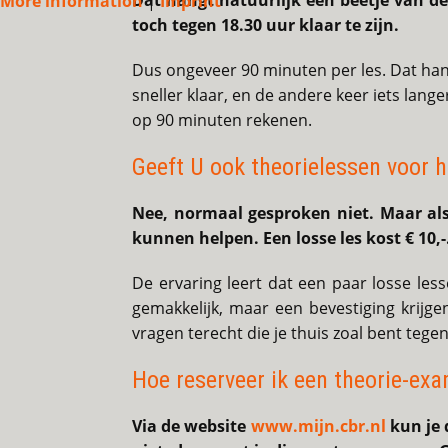
Dat hangt natuurlijk een beetje van 
More information
|
Imprint
toch tegen 18.30 uur klaar te zijn.
Dus ongeveer 90 minuten per les. Dat hangt
sneller klaar, en de andere keer iets lan
op 90 minuten rekenen.
Geeft U ook theorielessen voor h
Nee, normaal gesproken niet. Maar als
kunnen helpen. Een losse les kost € 10,-
De ervaring leert dat een paar losse les
gemakkelijk, maar een bevestiging krijge
vragen terecht die je thuis zoal bent teg
Hoe reserveer ik een theorie-ex
Via de website
www.mijn.cbr.nl
kun je d