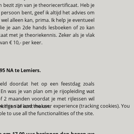
bezit zijn van je theoriecertificaat. Heb je
d persoon bent, geef ik altijd het advies om
el alleen kan, prima. Ik help je eventueel
 die je aan 2de hands lesboeken of zo kan
at met je theoriekennis. Zeker als je vlak
van € 10,- per keer.
95 NA te Lemiers.
ld doordat het op een feestdag zoals
n was je van plan om je rijopleiding wat
of 2 maanden voordat je met rijlessen wil
e this site and the user experience (tracking cookies). You
rekingen af kunt maken.
 to use all the functionalities of the site.