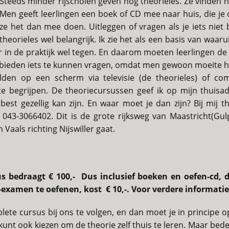
Steeds minder rijscholen geven nog theorieles. Ze vinden he
Men geeft leerlingen een boek of CD mee naar huis, die j
ze het dan mee doen. Uitleggen of vragen als je iets niet b
theorieles wel belangrijk. Ik zie het als een basis van waaru
er in de praktijk wel tegen. En daarom moeten leerlingen de
id bieden iets te kunnen vragen, omdat men gewoon moeite he
den op een scherm via televisie (de theorieles) of co
te begrijpen. De theoriecursussen geef ik op mijn thuisad
 best gezellig kan zijn. En waar moet je dan zijn? Bij mij
043-3066402. Dit is de grote rijksweg van Maastricht(Gulpe
 Vaals richting Nijswiller gaat.
s bedraagt € 100,- Dus inclusief boeken en oefen-cd, di
-examen te oefenen, kost € 10,-. Voor verdere informati
ete cursus bij ons te volgen, en dan moet je in principe op
 kunt ook kiezen om de theorie zelf thuis te leren. Maar be