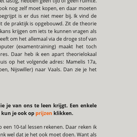
t lastig, hebben geen tijd of geen ruimte.
e ook nog zelf moet kopen, en daar moeten
egrijpt is er dus niet meer bij. Ik vind de
it de praktijk is opgebouwd. Zit de theorie
 kans krijgen om iets te kunnen vragen als
eft om het allemaal via de droge stof van
mputer (examentraining) maakt het toch
res. Daar heb ik een apart theorielokaal
 thuis op het volgende adres: Mamelis 17a,
n, Nijswiller) naar Vaals. Dan zie je het
e je van ons te leen krijgt. Een enkele
e kun je ook op
prijzen
klikken.
 een 10-tal lessen rekenen. Daar reken ik
denk wel dat je het ook moet doen. Want als